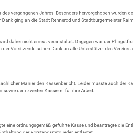
ten des vergangenen Jahres. Besonders hervorgehoben wurden d
rer Dank ging an die Stadt Rennerod und Stadtbürgermeister Ra
 wird daher nicht erneut veranstaltet. Dagegen war der Pfingstfr
der Vorsitzende seinen Dank an alle Unterstützer des Vereins a
achlicher Manier den Kassenbericht. Leider musste auch der Ka
n sowie dem zweiten Kassierer für ihre Arbeit.
igte eine ordnungsgemäß geführte Kasse und beantragte die Entl
thaltung der Vorstandsmitglieder, entlastet.