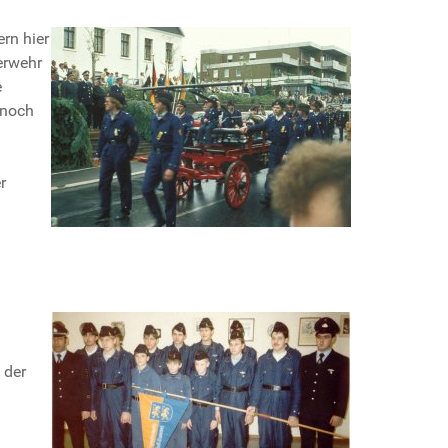
rn hier
erwehr
e
 noch
r
 der