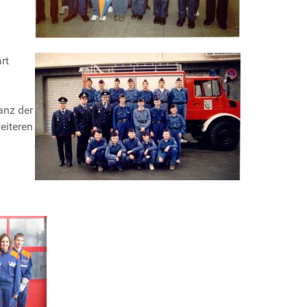
rt
anz der
eiteren